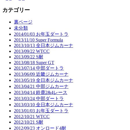
稿
カテゴリー
の
裏ページ
ペ
未分類
2014/01/03 お年玉ダートラ
ー
2013/11/10 Super Formula
ジ
2013/10/13 全日本ジムカーナ
2013/09/22 WTCC
送
2013/09/22 S耐
2013/08/18 Super GT
り
2013/07/14 中部ダートラ
2013/06/09 近畿ジムカーナ
2013/05/19 全日本ジムカーナ
2013/04/21 中部ジムカーナ
2013/04/14 鈴鹿2&4レース
2013/03/24 中部ダートラ
2013/03/10 全日本ジムカーナ
2013/01/03 お年玉ダートラ
2012/10/21 WTCC
2012/10/21 S耐
2012/09/23 オンロード4耐