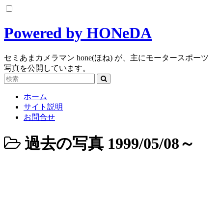
コ
ン
Powered by HONeDA
テ
ン
ツ
セミあまカメラマン hone(ほね) が、主にモータースポーツ
へ
写真を公開しています。
ス
キ
ッ
ホーム
プ
サイト説明
お問合せ
過去の写真 1999/05/08～