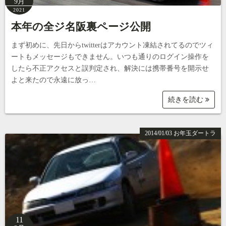
9月
2021
本年の全ジ名阪裏ページ公開
まず初めに、先日からtwitterはアカウント凍結されてるのでツィ
ートもメッセージもできません。いつも通りのログイン操作を
したら不正アクセスと誤判定され、解決には携帯番号を開示せ
よと来たので永遠に放っ…
続きを読む
2014/01/03 お年玉ダートラ
11