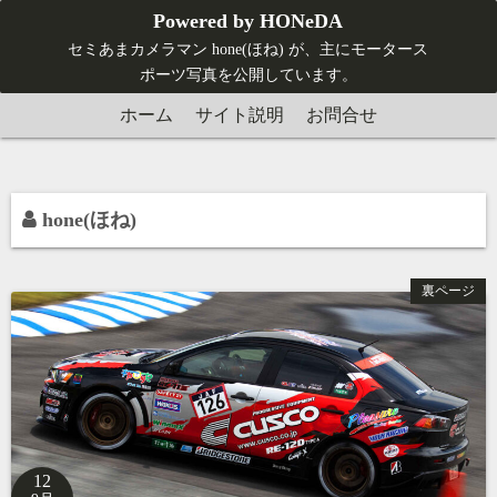
コ
Powered by HONeDA
ン
セミあまカメラマン hone(ほね) が、主にモータース
テ
ポーツ写真を公開しています。
ン
ホーム
サイト説明
お問合せ
ツ
へ
ス
キ
hone(ほね)
ッ
プ
裏ページ
12