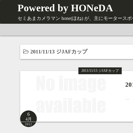
コ
Powered by HONeDA
ン
セミあまカメラマン hone(ほね) が、主にモーター
テ
ン
ツ
へ
ス
2011/11/13 ジJAFカップ
キ
ッ
2011/11/13 ジJAFカップ
プ
2
…
6
4月
2012